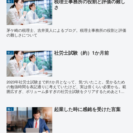
税理士事務所の役割と評価の難し
働く
さ
茅ケ崎の税理士、吉井英人によるブログ。税理士事務所の役割と評価
の難しさについて
社労士試験（約）1か月前
学ぶ
2023年社労士試験まで約1か月となって、気づいたこと。受かるため
の勉強時間を表記通りに考えていたけど、実は倍くらい必要かも。範
囲広すぎ、ボリューム多すぎの社労士試験をクリアするためあと1か
月でどこまで追い込めるか。
起業した時に感銘を受けた言葉
働く