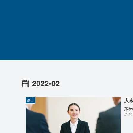
2022-02
人
働く
茅ケ
こと