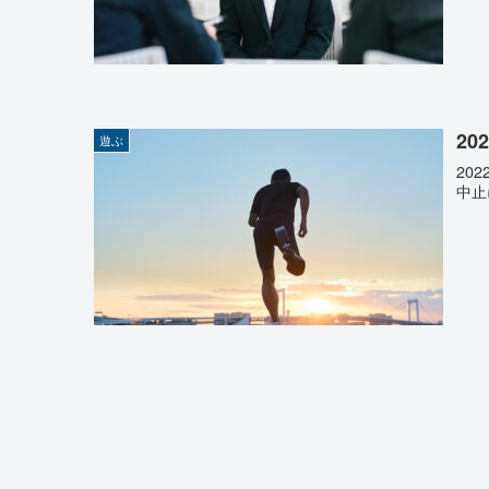
2
遊ぶ
20
中止