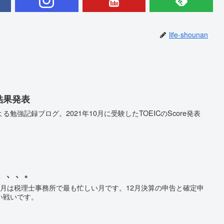
life-shounan
 結果発表
勉強記録ブログ。2021年10月に受験したTOEICのScore発表
、、、、。
2月は税理士事務所で最も忙しい月です。12月決算の申告と確定申
い戦いです。