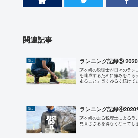
関連記事
ランニング記録⑤ 202
遊ぶ
茅ヶ崎の税理士が日々のラン
を達成するために痛みをこらえ
走ること」長くゆるく続けて
ランニング記録④202
遊ぶ
茅ヶ崎の走る税理士によるラ
見直さざるを得なくなってしま